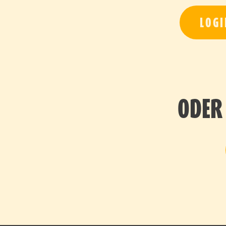
LOGI
ODER 