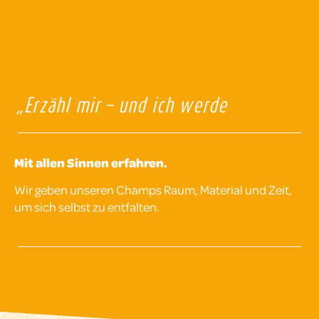
„Erzähl mir – und ich werde
vergessen.
Zeig mir – und ich erinnere mich.
Mit allen Sinnen erfahren.
Lass es mich tun – und es wird ein
Wir geben unseren Champs Raum, Material und Zeit,
Teil von mir!“
um sich selbst zu entfalten.
Konfuzius