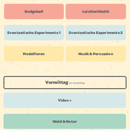
Dodgeball
Leichtathletik
Sven­tastische Experi­mente 1
Sven­tastische Experi­mente 2
Modellieren
Musik & Percussion
Vormittag
ein Workshop
Video +
Wald & Natur