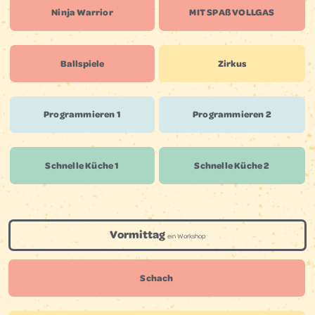
Ninja Warrior
MIT SPAß VOLLGAS
Ballspiele
Zirkus
Program­mieren 1
Program­mieren 2
Schnelle Küche 1
Schnelle Küche 2
Vormittag
ein Workshop
Schach