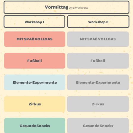
Vormittag
zwei Workshops
Workshop 1
Workshop 2
MIT SPAß VOLLGAS
MIT SPAß VOLLGAS
Fußball
Fußball
Elemente-Experimente
Elemente-Experimente
Zirkus
Zirkus
Gesunde Snacks
Gesunde Snacks