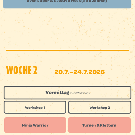
Sven’s Sports & Active Week (ab 9 Jahren)
WOCHE 2
20.7.–24.7.2026
Vormittag
zwei Workshops
Workshop 1
Workshop 2
Ninja Warrior
Turnen & Klettern