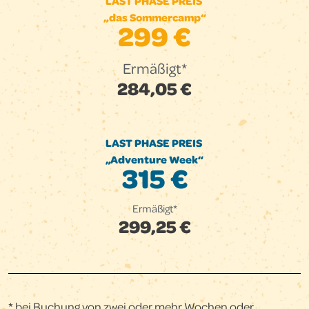
LAST PHASE PREIS
„das Sommercamp“
299 €
Ermäßigt*
284,05 €
LAST PHASE PREIS
„Adventure Week“
315 €
Ermäßigt*
299,25 €
* bei Buchung von zwei oder mehr Wochen oder