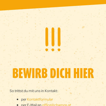
zusammen erreichen wir mehr
als allein.“
!
!
!
Dalai Lama
BEWIRB DICH HIER
So trittst du mit uns in Kontakt:
per
Kontaktformular
per E-Mail an
office@champs.at