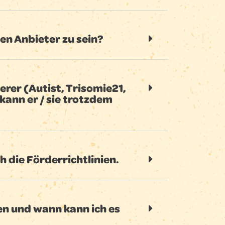
n Anbieter zu sein?
rer (Autist, Trisomie21,
 kann er / sie trotzdem
h die Förderrichtlinien.
n und wann kann ich es