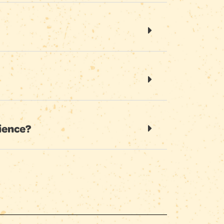
ience?