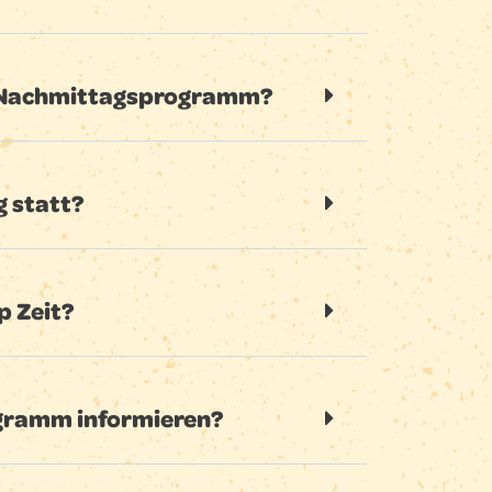
m Nachmittagsprogramm?
g statt?
 Zeit?
ogramm informieren?