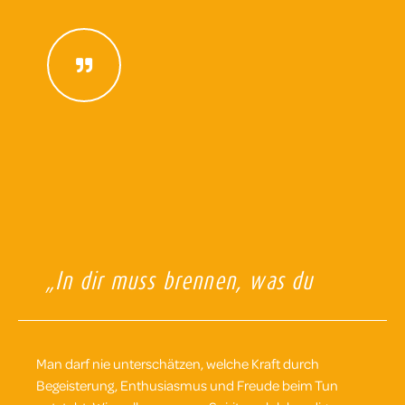
„In dir muss brennen, was du
in anderen entzünden willst.“
Augustinus Aurelius
Man darf nie unterschätzen, welche Kraft durch
Begeisterung, Enthusiasmus und Freude beim Tun