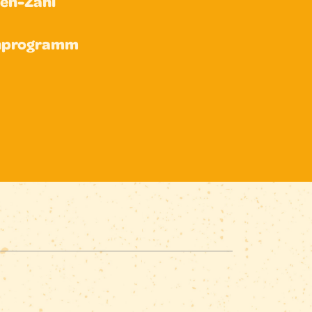
nen-Zahl
nprogramm