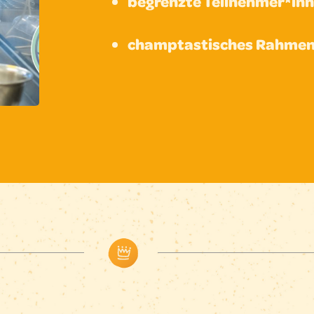
begrenzte Teilnehmer*in
champtastisches Rahme