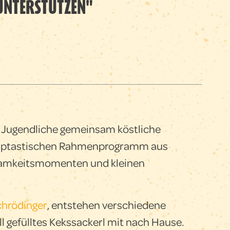
UNTERSTÜTZEN"
d Jugendliche gemeinsam köstliche
amptastischen Rahmenprogramm aus
tsamkeitsmomenten und kleinen
chrödinger
, entstehen verschiedene
l gefülltes Kekssackerl mit nach Hause.