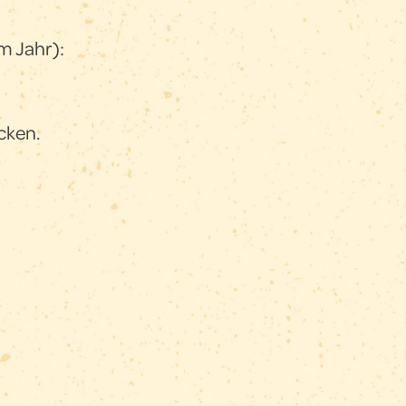
m Jahr):
cken.