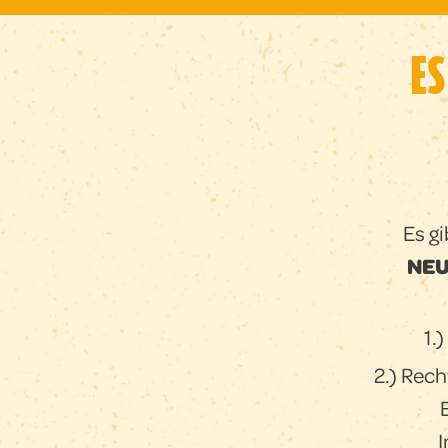
ES
Es g
NEU
1.)
2.) Rech
I