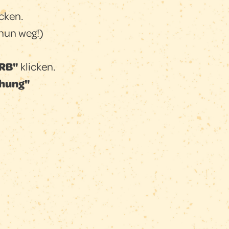
cken.
 nun weg!)
RB"
klicken.
chung"